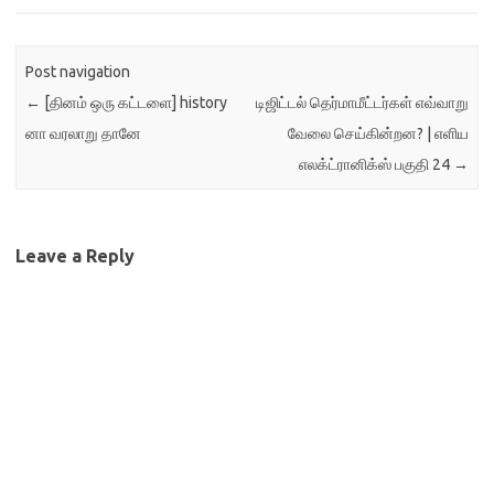
எனவே, எப்படி ஒரு
மென்பொருள்
உருவாக்கப்படுகிறது?
Post navigation
வாடிக்கையாளரிடம் இருந்து
←
[தினம் ஒரு கட்டளை] history
டிஜிட்டல் தெர்மாமீட்டர்கள் எவ்வாறு
மென்பொருளுக்கான
தகவல்களை எப்படிப் பெறுவது?
னா வரலாறு தானே
வேலை செய்கின்றன? | எளிய
யார் அந்தத் தகவல்களை
எலக்ட்ரானிக்ஸ் பகுதி 24
→
வாங்கித் தருவார்கள்?
வாங்கிய…
Leave a Reply