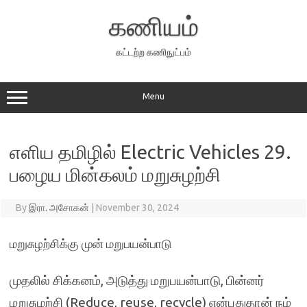
Skip
to
கணியம்
content
கட்டற்ற கணிநுட்பம்
Menu
எளிய தமிழில் Electric Vehicles 29.
பழைய மின்கலம் மறுசுழற்சி
By
இரா. அசோகன்
|
November 30, 2024
மறுசுழற்சிக்கு முன் மறுபயன்பாடு
முதலில் சிக்கனம், அடுத்து மறுபயன்பாடு, பின்னர்
மறுசுழற்சி (Reduce, reuse, recycle) என்பதுதான் நம்