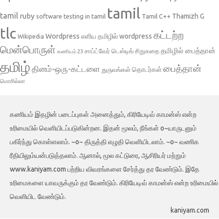
tamil
tamil
ruby
Tamil C++
Thamizh G
software testing in tamil
tlc
கட்டற்ற
Wordpress
எளிய தமிழில் wordpress
Wikipedia
மென்பொருள்
தமிழில் பைத்தான்
சாப்ட்வேர் டெஸ்டிங்
சிறுகதை
கணியம் 23
தமிழ்
பைத்தான்
தினம்-ஒரு-கட்டளை
தொடர்கள்
துருவங்கள்
மொசில்லா
கணியம் இதழின் படைப்புகள் அனைத்தும், கிரியேடிவ் காமன்ஸ் என்ற
உரிமையில் வெளியிடப்படுகின்றன. இதன் மூலம், நீங்கள் o~யாருடனும்
பகிர்ந்து கொள்ளலாம். ~o~ திருத்தி எழுதி வெளியிடலாம். ~o~ வணிக
ரீதியிலும்யன்படுத்தலாம். ஆனால், மூல கட்டுரை, ஆசிரியர் மற்றும்
www.kaniyam.com பற்றிய விவரங்களை சேர்த்து தர வேண்டும். இதே
உரிமைகளை யாவருக்கும் தர வேண்டும். கிரியேடிவ் காமன்ஸ் என்ற உரிமையில்
வெளியிட வேண்டும்.
kaniyam.com