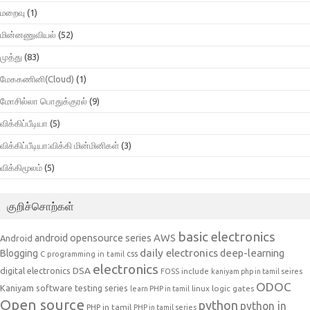
மறைவு
(1)
மின்னணுவியல்
(52)
முத்து
(83)
மேககணினி(Cloud)
(1)
மோசில்லா பொதுக்குரல்
(9)
விக்கிப்பீடியா
(5)
விக்கிப்பீடியா:விக்கி மின்மினிகள்
(3)
விக்கிமூலம்
(5)
குறிச்சொற்கள்
basic electronics
AWS
android opensource series
Android
daily electronics
deep-learning
Blogging
css
C programming in tamil
electronics
DSA
digital electronics
include
FOSS
kaniyam php in tamil seires
ODOC
Kaniyam software testing series
linux
logic gates
learn PHP in tamil
Open source
python
python in
PHP in tamil
PHP in tamil series