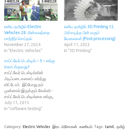
p
e
i
n
O
e
n
n
s
p
n
s
d
i
e
s
i
o
n
n
i
n
w
n
s
n
n
)
e
i
n
e
w
n
எளிய தமிழில் Electric
எளிய தமிழில் 3D Printing 12.
e
w
w
n
Vehicles 28. மின்கலத்தை
அச்சடித்த பின் வரும்
w
w
i
e
w
i
n
w
மாற்றீடு செய்தல்
வேலைகள் (Post-processing)
i
n
d
w
November 27, 2024
April 11, 2023
n
d
o
i
d
o
w
n
In "Electric Vehicles"
In "3D Printing"
o
w
)
d
w
)
o
)
w
சாப்ட்வேர் டெஸ்டிங் – 5 – எங்கு
)
தொடங்குவது?
சாப்ட்வேர் டெஸ்டிங்கின்
அடிப்படைகளைப் பார்த்து
விட்டோம். இப்போது நம்
முன்னால் இருக்கும் கேள்வி -
சாப்ட்வேர் டெஸ்டிங்கை எங்கு,
எப்படித் தொடங்குவது? என்பது
July 11, 2015
தான்! ஒரு மென்பொருளைச்
In "software testing"
சோதிக்க வேண்டும் என்று நாம்
விரும்பினால், முதலில் அந்த
மென்பொருள் தயாராக இருக்க
Category:
Electric Vehicles
இரா. அசோகன்
கணியம்
Tags:
tamil
,
தமிழ்
வேண்டும் அப்படித் தானே!