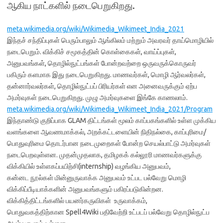
ஆகிய நாட்களில் நடைபெறுகிறது.
meta.wikimedia.org/
wiki/Wikimedia_Wikimeet_India_
2021
இந்தச் சந்திப்புகள் பெரும்பாலும் ஆங்கிலம் மற்றும் அவரவர் தாய்மொழியில்
நடைபெறும். விக்கிச் சமூகத்தின் கொள்கைகள், வாய்ப்புகள்,
அனுபவங்கள், தொழில்நுட்பங்கள் போன்றவற்றை ஒருவருக்கொருவர்
பகிரும் களமாக இது நடைபெறுகிறது. மாணவர்கள், மொழி ஆர்வலர்கள்,
தன்னார்வலர்கள், தொழில்நுட்பப் பிரியர்கள் என அனைவருக்கும் ஏற்ப
அமர்வுகள் நடைபெறுகிறது. முழு அமர்வுகளை இங்கே காணலாம்.
meta.wikimedia.org/
wiki/Wikimedia_Wikimeet_India_
2021/Program
இந்தாண்டு குறிப்பாக GLAM திட்டங்கள் மூலம் காப்பகங்களில் உள்ள முக்கிய
வளங்களை ஆவணமாக்கல், அறக்கட்டளையின் நிதிநல்கை, காப்புரிமை/
பொதுவுரிமை தொடர்பான நடைமுறைகள் போன்ற செயல்பாட்டு அமர்வுகள்
நடைபெறவுள்ளன. முதன்முதலாக, தமிழகக் கல்லூரி மாணவர்களுக்கு
விக்கியில் உள்ளகப்பயிற்சி(internship) வழங்கிய அனுபவம்,
கன்னட நூல்கள் மின்னுருவாக்க அனுபவம் உட்பட பல்வேறு மொழி
விக்கிப்பீடியாக்களின் அனுபவங்களும் பகிரப்படுகின்றன.
விக்கித்திட்டங்களில் பயனர்கருவிகள் உருவாக்கம்,
பொதுவகத்திற்கான Spell4Wiki பதிவேற்றி உட்படப் பல்வேறு தொழில்நுட்ப