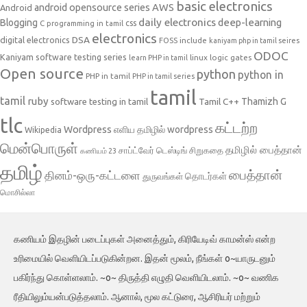
basic electronics
AWS
android opensource series
Android
daily electronics
deep-learning
Blogging
css
C programming in tamil
electronics
DSA
digital electronics
include
FOSS
kaniyam php in tamil seires
ODOC
Kaniyam software testing series
linux
logic gates
learn PHP in tamil
Open source
python
python in
PHP in tamil
PHP in tamil series
tamil
tamil
ruby
Tamil C++
Thamizh G
software testing in tamil
tlc
கட்டற்ற
Wordpress
எளிய தமிழில் wordpress
Wikipedia
மென்பொருள்
தமிழில் பைத்தான்
சாப்ட்வேர் டெஸ்டிங்
சிறுகதை
கணியம் 23
தமிழ்
பைத்தான்
தினம்-ஒரு-கட்டளை
தொடர்கள்
துருவங்கள்
மொசில்லா
கணியம் இதழின் படைப்புகள் அனைத்தும், கிரியேடிவ் காமன்ஸ் என்ற
உரிமையில் வெளியிடப்படுகின்றன. இதன் மூலம், நீங்கள் o~யாருடனும்
பகிர்ந்து கொள்ளலாம். ~o~ திருத்தி எழுதி வெளியிடலாம். ~o~ வணிக
ரீதியிலும்யன்படுத்தலாம். ஆனால், மூல கட்டுரை, ஆசிரியர் மற்றும்