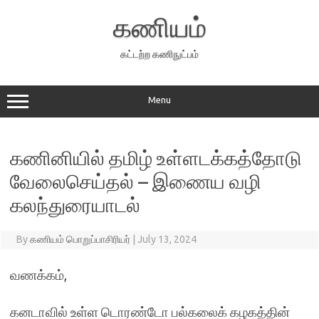
Skip
to
கணியம்
content
கட்டற்ற கணிநுட்பம்
Menu
கணினியில் தமிழ் உள்ளடக்கத்தோடு
வேலைசெய்தல் – இணைய வழி
கலந்துரையாடல்
By
கணியம் பொறுப்பாசிரியர்
|
July 13, 2024
வணக்கம்,
கனடாவில் உள்ள டொரண்டோ பல்கலைக் கழகத்தின்