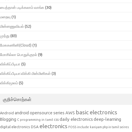
பைத்தான் படிக்கலாம் வாங்க
(30)
மறைவு
(1)
மின்னணுவியல்
(52)
முத்து
(83)
மேககணினி(Cloud)
(1)
மோசில்லா பொதுக்குரல்
(9)
விக்கிப்பீடியா
(5)
விக்கிப்பீடியா:விக்கி மின்மினிகள்
(3)
விக்கிமூலம்
(5)
குறிச்சொற்கள்
basic electronics
AWS
android opensource series
Android
daily electronics
deep-learning
Blogging
css
C programming in tamil
electronics
DSA
digital electronics
include
FOSS
kaniyam php in tamil seires