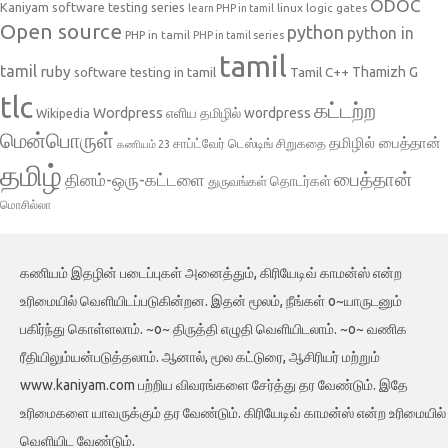
ODOC
Kaniyam software testing series
linux
logic gates
learn PHP in tamil
Open source
python
python in
PHP in tamil
PHP in tamil series
tamil
tamil
ruby
Tamil C++
Thamizh G
software testing in tamil
tlc
கட்டற்ற
Wordpress
எளிய தமிழில் wordpress
Wikipedia
மென்பொருள்
தமிழில் பைத்தான்
சாப்ட்வேர் டெஸ்டிங்
சிறுகதை
கணியம் 23
தமிழ்
பைத்தான்
தினம்-ஒரு-கட்டளை
தொடர்கள்
துருவங்கள்
மொசில்லா
கணியம் இதழின் படைப்புகள் அனைத்தும், கிரியேடிவ் காமன்ஸ் என்ற
உரிமையில் வெளியிடப்படுகின்றன. இதன் மூலம், நீங்கள் o~யாருடனும்
பகிர்ந்து கொள்ளலாம். ~o~ திருத்தி எழுதி வெளியிடலாம். ~o~ வணிக
ரீதியிலும்யன்படுத்தலாம். ஆனால், மூல கட்டுரை, ஆசிரியர் மற்றும்
www.kaniyam.com பற்றிய விவரங்களை சேர்த்து தர வேண்டும். இதே
உரிமைகளை யாவருக்கும் தர வேண்டும். கிரியேடிவ் காமன்ஸ் என்ற உரிமையில்
வெளியிட வேண்டும்.