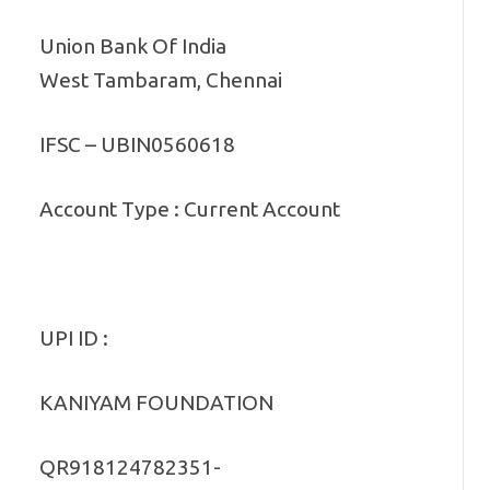
Union Bank Of India
West Tambaram, Chennai
IFSC – UBIN0560618
Account Type : Current Account
UPI ID :
KANIYAM FOUNDATION
QR918124782351-