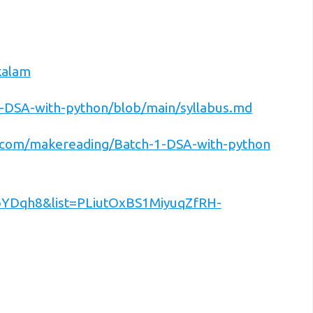
kalam
-DSA-with-python/blob/main/syllabus.md
.com/makereading/Batch-1-DSA-with-python
YDqh8&list=PLiutOxBS1MiyuqZfRH-