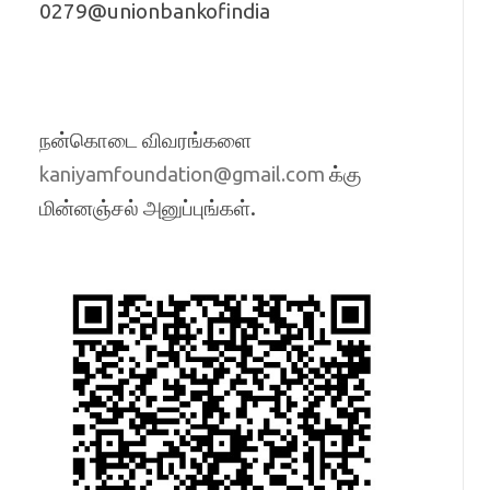
0279@unionbankofindia
நன்கொடை விவரங்களை
க்கு
kaniyamfoundation@gmail.com
மின்னஞ்சல் அனுப்புங்கள்.