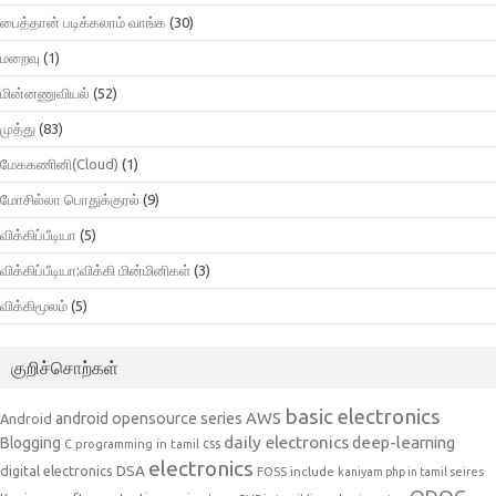
பைத்தான் படிக்கலாம் வாங்க
(30)
மறைவு
(1)
மின்னணுவியல்
(52)
முத்து
(83)
மேககணினி(Cloud)
(1)
மோசில்லா பொதுக்குரல்
(9)
விக்கிப்பீடியா
(5)
விக்கிப்பீடியா:விக்கி மின்மினிகள்
(3)
விக்கிமூலம்
(5)
குறிச்சொற்கள்
basic electronics
AWS
android opensource series
Android
daily electronics
deep-learning
Blogging
css
C programming in tamil
electronics
DSA
digital electronics
include
FOSS
kaniyam php in tamil seires