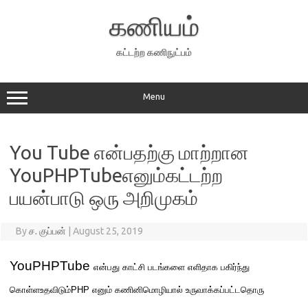
Skip
to
கணியம்
content
கட்டற்ற கணிநுட்பம்
Menu
You Tube என்பதற்கு மாற்றான
YouPHPTubeஎனும்கட்டற்ற
பயன்பாடு ஒரு அறிமுகம்
By
ச. குப்பன்
|
August 25, 2019
YouPHPTube
என்பது காட்சி படங்களை எளிதாக பகிர்ந்து
கொள்ளஉதவிடும்
PHP
எனும் கணினிமொழியால் உருவாக்கப்பட்ட
தொ
ரு