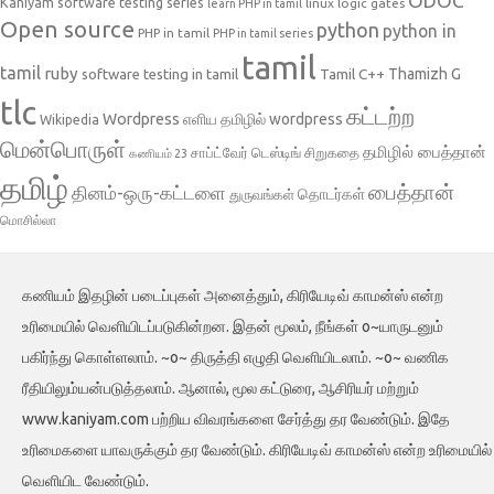
ODOC
Kaniyam software testing series
linux
logic gates
learn PHP in tamil
Open source
python
python in
PHP in tamil
PHP in tamil series
tamil
tamil
ruby
Tamil C++
Thamizh G
software testing in tamil
tlc
கட்டற்ற
Wordpress
எளிய தமிழில் wordpress
Wikipedia
மென்பொருள்
தமிழில் பைத்தான்
சாப்ட்வேர் டெஸ்டிங்
சிறுகதை
கணியம் 23
தமிழ்
பைத்தான்
தினம்-ஒரு-கட்டளை
தொடர்கள்
துருவங்கள்
மொசில்லா
கணியம் இதழின் படைப்புகள் அனைத்தும், கிரியேடிவ் காமன்ஸ் என்ற
உரிமையில் வெளியிடப்படுகின்றன. இதன் மூலம், நீங்கள் o~யாருடனும்
பகிர்ந்து கொள்ளலாம். ~o~ திருத்தி எழுதி வெளியிடலாம். ~o~ வணிக
ரீதியிலும்யன்படுத்தலாம். ஆனால், மூல கட்டுரை, ஆசிரியர் மற்றும்
www.kaniyam.com பற்றிய விவரங்களை சேர்த்து தர வேண்டும். இதே
உரிமைகளை யாவருக்கும் தர வேண்டும். கிரியேடிவ் காமன்ஸ் என்ற உரிமையில்
வெளியிட வேண்டும்.