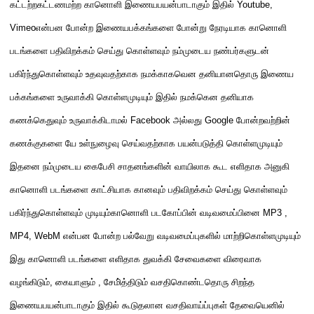
கட்டற்றகட்டணமற்ற கானொளி இணையபயன்பாடாகும் இதில்
Youtube,
Vimeo
என்பன போன்ற இணையபக்கங்களை போன்று நேரடியாக கானொளி
படங்களை பதிவிறக்கம் செய்து கொள்ளவும் நம்முடைய நண்பர்களுடன்
பகிர்ந்துகொள்ளவும் உதவுவதற்காக நமக்காகவென தனியானதொரு இணைய
பக்கங்களை உருவாக்கி கொள்ளமுடியும் இதில் நமக்கென தனியாக
கணக்கெதுவும் உருவாக்கிடாமல்
Facebook
அல்லது
Google
போன்றவற்றின்
கணக்குகளை யே உள்நுழைவு செய்வதற்காக பயன்படுத்தி கொள்ளமுடியும்
இதனை நம்முடைய கைபேசி சாதனங்களின் வாயிலாக கூட எளிதாக அனுகி
கானொளி படங்களை காட்சியாக கானவும் பதிவிறக்கம் செய்து கொள்ளவும்
பகிர்ந்துகொள்ளவும் முடியும்கானொளி பட
கோப்பின் வடிவமைப்பினை
MP3 ,
MP4, WebM
என்பன போன்ற பல்வேறு வடிவமைப்புகளில் மாற்றிகொள்ளமுடியும்
இது கானொளி படங்களை எளிதாக துவக்கி சேவைகளை விரைவாக
வழங்கிடும்
,
கையாளும்
,
சேமி்த்திடும் வசதிகொண்டதொரு சிறந்த
இணையபயன்பாடாகும் இதில் கூடுதலான வசதிவாய்ப்புகள் தேவையெனில்