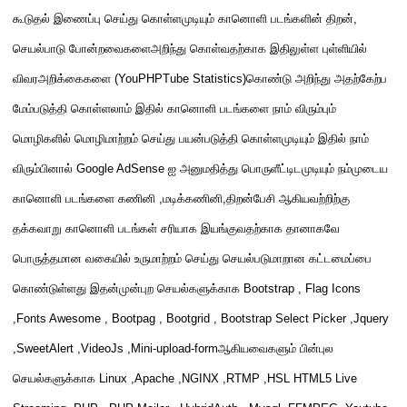
கூடுதல் இணைப்பு செய்து கொள்ளமுடியும் கானொளி படங்களின் திறன்
,
செயல்பாடு போன்றவைகளைஅறிந்து கொள்வதற்காக இதிலுள்ள புள்ளியில்
விவரஅறிக்கைகளை
(YouPHPTube Statistics)
கொண்டு அறிந்து அதற்கேற்ப
மேம்படுத்தி கொள்ளலாம் இதில் கானொளி படங்களை நாம் விரும்பும்
மொழிகளில் மொழிமாற்றம் செய்து பயன்படுத்தி கொள்ளமுடியும் இதில் நாம்
விரும்பினால்
Google AdSense
ஐ அனுமதித்து பொருளீட்டிடமுடியும் நம்முடைய
கானொளி படங்களை கணினி
,
மடிக்கணினி
,
திறன்பேசி ஆகியவற்றிற்கு
தக்கவாறு கானொளி படங்கள் சரியாக இயங்குவதற்காக தானாகவே
பொருத்தமான வகையில்
உருமாற்றம் செய்து செயல்படுமாறான கட்டமைப்பை
கொண்டுள்ளது இதன்முன்புற செயல்களுக்காக
Bootstrap , Flag Icons
,Fonts Awesome , Bootpag , Bootgrid , Bootstrap Select Picker ,Jquery
,SweetAlert ,VideoJs ,Mini-upload-form
ஆகியவைகளும் பின்புல
செயல்களுக்காக
Linux ,Apache ,NGINX ,RTMP ,HSL HTML5 Live