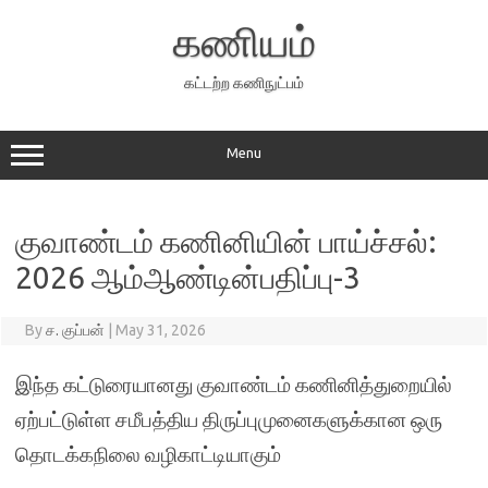
Skip
to
கணியம்
content
கட்டற்ற கணிநுட்பம்
Menu
குவாண்டம் கணினியின் பாய்ச்சல்:
2026 ஆம்ஆண்டின்பதிப்பு-3
By
ச. குப்பன்
|
May 31, 2026
இந்த கட்டுரையானது குவாண்டம் கணினித்துறையில்
ஏற்பட்டுள்ள சமீபத்திய திருப்புமுனைகளுக்கான ஒரு
தொடக்கநிலை வழிகாட்டியாகும்