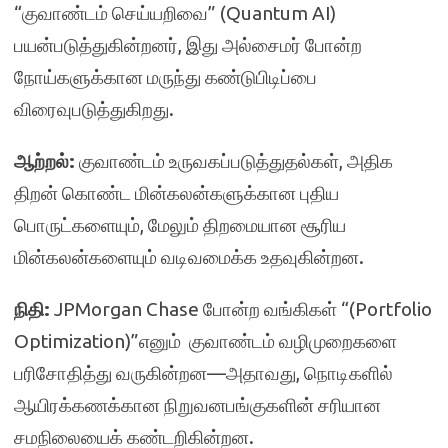
“குவாண்டம் செய்யறிவை” (Quantum AI)
பயன்படுத்துகின்றனர், இது அல்சைமர் போன்ற
நோய்களுக்கான மருந்து கண்டுபிடிப்பை
விரைவுபடுத்துகிறது.
ஆற்றல்:
குவாண்டம் உருவகப்படுத்துதல்கள், அதிக
திறன் கொண்ட மின்கலன்களுக்கான புதிய
பொருட்களையும், மேலும் திறமையான சூரிய
மின்கலன்களையும் வடிவமைக்க உதவுகின்றன.
நிதி:
JPMorgan Chase போன்ற வங்கிகள் “(Portfolio
Optimization)”எனும் குவாண்டம் வழிமுறைகளை
பரிசோதித்து வருகின்றன—அதாவது, நொடிகளில்
ஆயிரக்கணக்கான நிறுவனபங்குகளின் சரியான
சமநிலையைக் கண்டறிகின்றன.