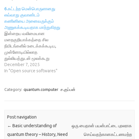
d
o
w
n
போன்று தோன்றினாலும்,
o
w
)
d
w
)
o
6.கட்டற்ற மென்பொருளானது
உண்மை என்னவென்றால், அது
)
w
எவ்வாறு குவாண்டம்
)
கண்டிப்பாக வரப்போகிறது
கணினியை அனைவருக்கும்
என்பதுதான்,
அணுகக்கூடியதாக மாற்றுகிறது
மரபுஇயந்திரங்களின்
இன்றைய வலிமையான
வேலையைப் பன்மடங்கு
மறைகுறியாக்கத்தை சில
வேகத்தில் செய்யக்கூடிய இந்த
நிமிடங்களில் உடைக்கக்கூடிய,
அடுத்த தலைமுறை
முன்னோடியில்லாத
கணினிகள், நம் உலகின் சில
துல்லியத்துடன் மூலக்கூறு
வசதிகளை அடையாளம் காண
தொடர்புகளை போலியாக
December 7, 2025
முடியாத அளவுக்கு மாற்றிவிடும்.
செயல்படுத்துவதன் மூலம் புதிய
In "Open source softwares"
3 மறைகுறியாக்கம்செய்தல்
உயிர்காக்கும் மருந்துகளைக்
குவாண்டம் கணினியானது
கண்டறியக்கூடிய அல்லது
மறைகுறியாக்கத்தில்
பில்லியன் கணக்கான
Category:
quantum.computer
ச.குப்பன்
மிகப்பெரிய உடனடி
டாலர்களை மிச்சப்படுத்தும் ,
தாக்கத்தை…
சுற்றுச்சூழல் பாதிப்பைக்
குறைக்கும் வழிகளில்
உலகளாவிய விநியோகச்
Post navigation
சங்கிலிகளை
←
Basic understanding of
ஒரு பைதான் பயன்பாட்டை புரலராக
மேம்படுத்தக்கூடிய ஒரு
கணினியை கற்பனை செய்து
quantum theory – History, Need
செய்வதற்கானகட்டணமற்ற