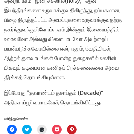
அன்று. நாம் “இரைச்சலால்(noisy)” ஆன
இயந்திரங்களை உருவாக்குவதிலிருந்து, நம்பகமான,
பிழை திருத்தப்பட்ட அமைப்புகளை உருவாக்குவதற்கு
நகர்ந்துவந்துள்ளோம். நாம் இன்னும் இணையத்தில்
உலாவவோ அல்லது விளையாடவோ அவற்றைப்
பயன்படுத்தவோயில்லை என்றாலும், வேதியியல்,
ஆற்றல்,தளவாடங்கள் போன்ற துறைகளில் உலகின்
மிகவும் கடினமான கணிதப் பிரச்சனைகளை அவை
தீர்க்கத் தொடங்கியுள்ளன.
இப்போது “குவாண்டம் தசாப்தம் (Decade)”
அதிகாரப்பூர்வமாகவேத் தொடங்கிவிட்டது.
பகிர்ந்து கொள்க
C
C
C
C
C
l
l
l
l
l