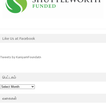
Like Us at Facebook
Tweets by KaniyamFoundatn
பெட்டகம்
பெட்டகம்
வகைகள்