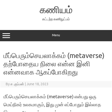
Skip
to
கணியம்
content
கட்டற்ற கணிநுட்பம்
Menu
மீப்பெரும்செயலாக்கம் (metaverse)
தற்போதைய நிலை என்ன இனி
என்னவாக ஆகப்போகிறது
By
ச. குப்பன்
|
June 18, 2023
மீப்பெரும்செயலாக்கம் (metaverse) என்பது ஒரு
மெய்நிகர் உலகமாகும், இது முன் எப்போதும் இல்லாத