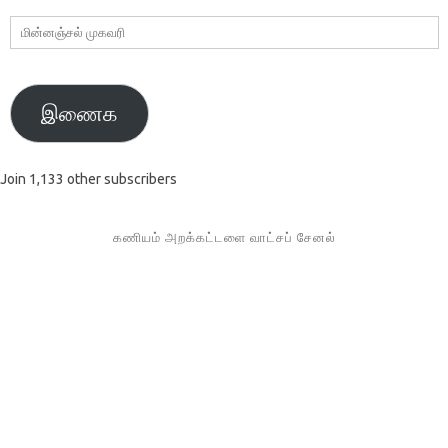
மின்னஞ்சல்
முகவரி
இணைக
Join 1,133 other subscribers
கணியம் அறக்கட்டளை வாட்சப் சேனல்