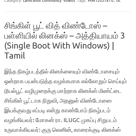
Category:
tamil linux community
videos
Tags:
H9X12cU7aT0
,
tlc
சிங்கிள் பூட் வித் விண்டோஸ் –
பள்ளியில் லினக்ஸ் – அத்தியாயம் 3
(Single Boot With Windows) |
Tamil
இந்த நிகழ்படத்தில் லினக்ஸையும் விண்டோசையும்
ஒன்றாக பயன்படுத்த வழக்கமாக எல்லோறும் செய்யும்
டூயல்பூட் வழிமுறைக்கு மாற்றாக லினக்ஸ் மிண்ட்டை
சிங்கிள் பூட்டாக நிறுவி, அதனுள் விண்டோஸை
இயக்குவது எப்படி என்று காண்போம் நிகழ்படம்
வழங்கியவர்: மோகன் ரா. ILUGC முகப்பு சிறுபடம்
உருவாக்கியவர்: குரு லெனின், காரைக்குடி லினக்ஸ்