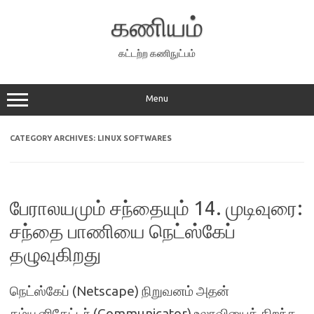
Skip
to
கணியம்
content
கட்டற்ற கணிநுட்பம்
Menu
CATEGORY ARCHIVES:
LINUX SOFTWARES
பேராலயமும் சந்தையும் 14. முடிவுரை:
சந்தை பாணியை நெட்ஸ்கேப்
தழுவுகிறது
நெட்ஸ்கேப் (Netscape) நிறுவனம் அதன்
கம்யூனிகேட்டர் (Communicator) உலாவியைத் திறந்த