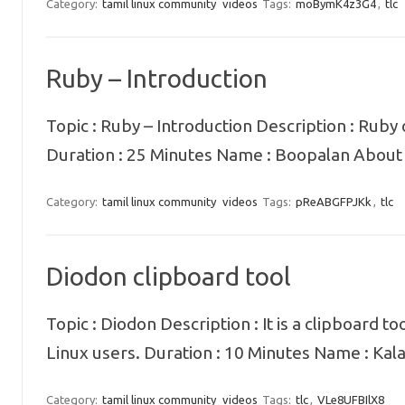
Category:
tamil linux community
videos
Tags:
moBymK4z3G4
,
tlc
Ruby – Introduction
Topic : Ruby – Introduction Description : Ruby 
Duration : 25 Minutes Name : Boopalan About 
Category:
tamil linux community
videos
Tags:
pReABGFPJKk
,
tlc
Diodon clipboard tool
Topic : Diodon Description : It is a clipboard to
Linux users. Duration : 10 Minutes Name : Kal
Category:
tamil linux community
videos
Tags:
tlc
,
VLe8UFBIlX8