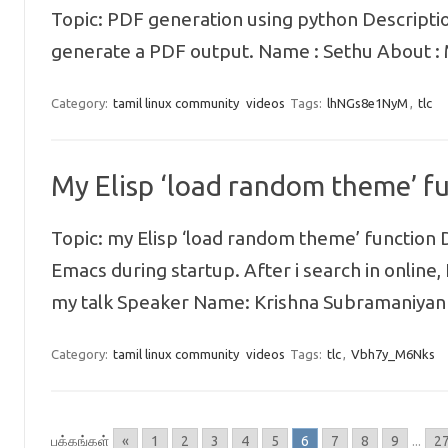
Topic: PDF generation using python Descripti
generate a PDF output. Name : Sethu About 
Category:
tamil linux community
videos
Tags:
lhNGs8e1NyM
,
tlc
My Elisp ‘load random theme’ f
Topic: my Elisp ‘load random theme’ function 
Emacs during startup. After i search in online, 
my talk Speaker Name: Krishna Subramaniyan
Category:
tamil linux community
videos
Tags:
tlc
,
Vbh7y_M6Nks
பக்கங்கள்
«
1
2
3
4
5
6
7
8
9
...
2