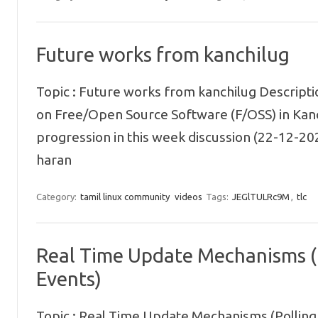
Future works from kanchilug
Topic : Future works from kanchilug Descript
on Free/Open Source Software (F/OSS) in Kan
progression in this week discussion (22-12-2
haran
Category:
tamil linux community
videos
Tags:
JEGlTULRc9M
,
tlc
Real Time Update Mechanisms (P
Events)
Topic : Real Time Update Mechanisms (Polling, 