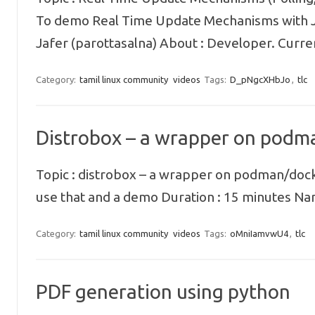
To demo Real Time Update Mechanisms with J
Jafer (parottasalna) About : Developer. Curre
Category:
tamil linux community
videos
Tags:
D_pNgcXHbJo
,
tlc
Distrobox – a wrapper on podm
Topic : distrobox – a wrapper on podman/docker
use that and a demo Duration : 15 minutes Na
Category:
tamil linux community
videos
Tags:
oMniIamvwU4
,
tlc
PDF generation using python