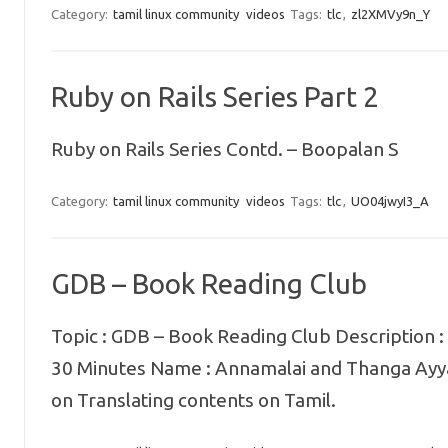
Category:
tamil linux community
videos
Tags:
tlc
,
zl2XMVy9n_Y
Ruby on Rails Series Part 2
Ruby on Rails Series Contd. – Boopalan S
Category:
tamil linux community
videos
Tags:
tlc
,
UO04jwyI3_A
GDB – Book Reading Club
Topic : GDB – Book Reading Club Description :
30 Minutes Name : Annamalai and Thanga Ayya
on Translating contents on Tamil.