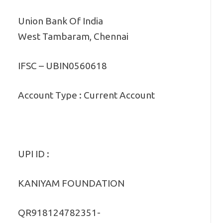
Union Bank Of India
West Tambaram, Chennai
IFSC – UBIN0560618
Account Type : Current Account
UPI ID :
KANIYAM FOUNDATION
QR918124782351-