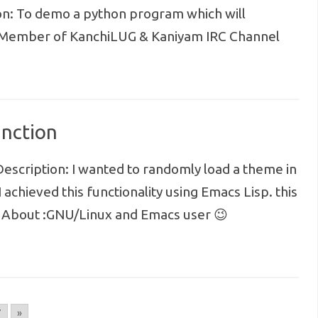
on: To demo a python program which will
: Member of KanchiLUG & Kaniyam IRC Channel
unction
Description: I wanted to randomly load a theme in
I achieved this functionality using Emacs Lisp. this
 About :GNU/Linux and Emacs user 😉
7
»