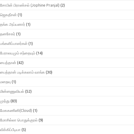
சோபின் பிராண்சல் (Jophine Pranjal)
(2)
ஜெகதீசன்
(1)
தங்க அய்யனார்
(1)
தனசேகர்
(1)
பங்களிப்பாளர்கள்
(1)
பேராலயமும் சந்தையும்
(14)
பைத்தான்
(42)
பைத்தான் படிக்கலாம் வாங்க
(30)
மறைவு
(1)
மின்னணுவியல்
(52)
முத்து
(83)
மேககணினி(Cloud)
(1)
மோசில்லா பொதுக்குரல்
(9)
விக்கிப்பீடியா
(5)