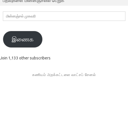
பதிவுகளை மின்னஞ்சலில் பெறுக
மின்னஞ்சல்
முகவரி
இணைக
Join 1,133 other subscribers
கணியம் அறக்கட்டளை வாட்சப் சேனல்