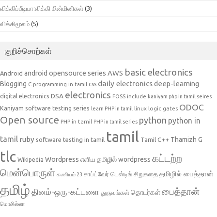
விக்கிப்பீடியா:விக்கி மின்மினிகள்
(3)
விக்கிமூலம்
(5)
குறிச்சொற்கள்
basic electronics
AWS
android opensource series
Android
daily electronics
deep-learning
Blogging
css
C programming in tamil
electronics
DSA
digital electronics
include
FOSS
kaniyam php in tamil seires
ODOC
Kaniyam software testing series
linux
logic gates
learn PHP in tamil
Open source
python
python in
PHP in tamil
PHP in tamil series
tamil
tamil
ruby
Tamil C++
Thamizh G
software testing in tamil
tlc
கட்டற்ற
Wordpress
எளிய தமிழில் wordpress
Wikipedia
மென்பொருள்
தமிழில் பைத்தான்
சாப்ட்வேர் டெஸ்டிங்
சிறுகதை
கணியம் 23
தமிழ்
பைத்தான்
தினம்-ஒரு-கட்டளை
தொடர்கள்
துருவங்கள்
மொசில்லா