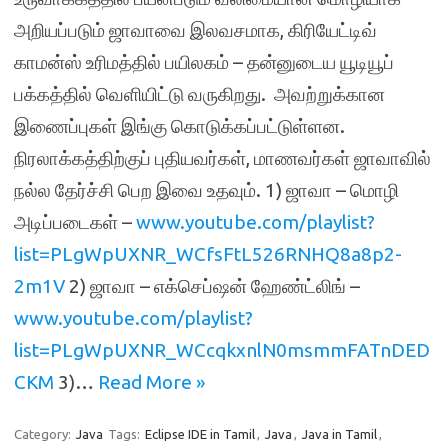
அறியப்படும் ஜாவாவை இலவசமாக, கிரியேட்டிவ்
காமன்ஸ் உரிமத்தில் பயிலகம் – தன்னுடைய யூடியூப்
பக்கத்தில் வெளியிட்டு வருகிறது. அவற்றுக்கான
இணைப்புகள் இங்கு கொடுக்கப்பட்டுள்ளன.
நிரலாக்கத்திற்குப் புதியவர்கள், மாணவர்கள் ஜாவாவில்
நல்ல தேர்ச்சி பெற இவை உதவும். 1) ஜாவா – மொழி
அடிப்படைகள் –
www.youtube.com/playlist?
list=PLgWpUXNR_WCfsFtL526RNHQ8a8p2-
2m1V
2) ஜாவா – எக்செப்ஷன் ஹேண்ட்லிங் –
www.youtube.com/playlist?
list=PLgWpUXNR_WCcqkxnlN0msmmFATnDED
CKM
3)…
Read More »
Category:
Java
Tags:
Eclipse IDE in Tamil
,
Java
,
Java in Tamil
,