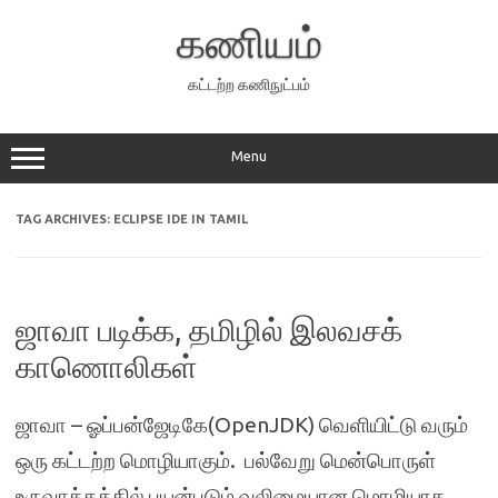
Skip
to
கணியம்
content
கட்டற்ற கணிநுட்பம்
Menu
TAG ARCHIVES:
ECLIPSE IDE IN TAMIL
ஜாவா படிக்க, தமிழில் இலவசக்
காணொலிகள்
ஜாவா – ஓப்பன்ஜேடிகே(OpenJDK) வெளியிட்டு வரும்
ஒரு கட்டற்ற மொழியாகும். பல்வேறு மென்பொருள்
உருவாக்கத்தில் பயன்படும் வலிமையான மொழியாக