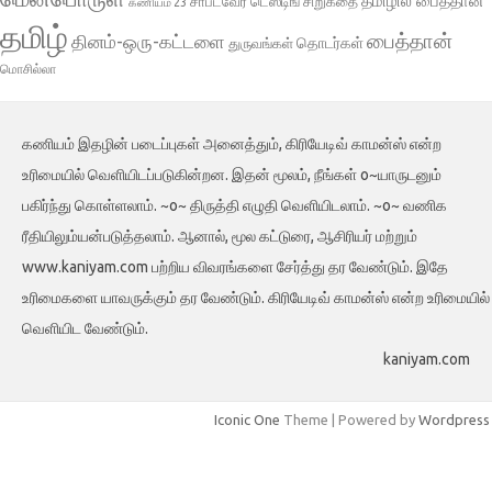
தமிழில் பைத்தான்
சாப்ட்வேர் டெஸ்டிங்
சிறுகதை
கணியம் 23
தமிழ்
பைத்தான்
தினம்-ஒரு-கட்டளை
தொடர்கள்
துருவங்கள்
மொசில்லா
கணியம் இதழின் படைப்புகள் அனைத்தும், கிரியேடிவ் காமன்ஸ் என்ற
உரிமையில் வெளியிடப்படுகின்றன. இதன் மூலம், நீங்கள் o~யாருடனும்
பகிர்ந்து கொள்ளலாம். ~o~ திருத்தி எழுதி வெளியிடலாம். ~o~ வணிக
ரீதியிலும்யன்படுத்தலாம். ஆனால், மூல கட்டுரை, ஆசிரியர் மற்றும்
www.kaniyam.com பற்றிய விவரங்களை சேர்த்து தர வேண்டும். இதே
உரிமைகளை யாவருக்கும் தர வேண்டும். கிரியேடிவ் காமன்ஸ் என்ற உரிமையில்
வெளியிட வேண்டும்.
kaniyam.com
Iconic One
Theme | Powered by
Wordpress