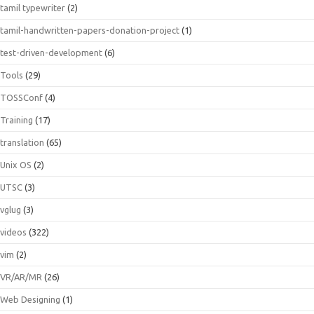
tamil typewriter
(2)
tamil-handwritten-papers-donation-project
(1)
test-driven-development
(6)
Tools
(29)
TOSSConf
(4)
Training
(17)
translation
(65)
Unix OS
(2)
UTSC
(3)
vglug
(3)
videos
(322)
vim
(2)
VR/AR/MR
(26)
Web Designing
(1)