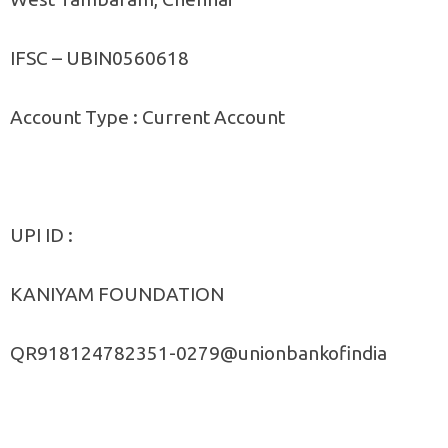
IFSC – UBIN0560618
Account Type : Current Account
UPI ID :
KANIYAM FOUNDATION
QR918124782351-0279@unionbankofindia