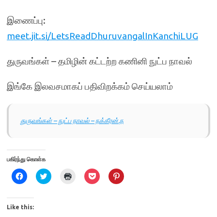
இணைப்பு:
meet.jit.si/LetsReadDhuruvangalInKanchiLUG
துருவங்கள் – தமிழின் கட்டற்ற கணினி நுட்ப நாவல்
இங்கே இலவசமாகப் பதிவிறக்கம் செய்யலாம்
துருவங்கள் – நுட்ப நாவல் – நக்கீரன்.ந
பகிர்ந்து கொள்க
C
C
C
C
C
l
l
l
l
l
i
i
i
i
i
c
c
c
c
c
k
k
k
k
k
t
t
t
t
t
Like this:
o
o
o
o
o