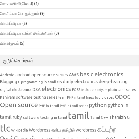
மேககணினி(Cloud)
(1)
மோசில்லா பொதுக்குரல்
(9)
விக்கிப்பீடியா
(5)
விக்கிப்பீடியா:விக்கி மின்மினிகள்
(3)
விக்கிமூலம்
(5)
குறிச்சொற்கள்
basic electronics
AWS
android opensource series
Android
daily electronics
deep-learning
Blogging
css
C programming in tamil
electronics
DSA
digital electronics
include
FOSS
kaniyam php in tamil seires
ODOC
Kaniyam software testing series
linux
logic gates
learn PHP in tamil
Open source
python
python in
PHP in tamil
PHP in tamil series
tamil
tamil
ruby
Tamil C++
Thamizh G
software testing in tamil
tlc
கட்டற்ற
Wordpress
எளிய தமிழில் wordpress
Wikipedia
மென்பொருள்