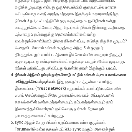
கருத்தை எழுதும் முன் சிந்தித்து நிதானமாக எழுதவேண்டும்.
அழிக்கமுடியாது என்பது ஒரு செயலியின் குறைபாடல்ல மாறாக
அப்படியொரு வசதி அரத்தமற்றதாக இருக்கும். உதாரணத்திற்கு
நீங்கள் 5 நபர்கள் மத்தியில் ஒரு கருத்தை கூறுகிறீர்கள் என்று
வைத்துக்கொள்வோம், அந்த 5 நபர்கள் நீங்கள் இவ்வாறு கூறியதை
மற்றொரு 5 நபர்களுக்கு தெரிவிக்கிறார்கள் என்று
வைத்துக்கொள்வோம். இதை நீங்கள் எப்படி தடுத்து நிறுத்த முடியும்?
அதைவிட மோசம் உங்கள் கருத்தை அந்த 5-ல் ஒருநபர்
திரித்துக்கூறும் வாய்ப்பு. ஆனால் இச்செயலியில் எதையும் திருத்தி
எழுத முடியாது என்பதால் உங்கள் கருத்தை யாரும் திரிக்க முடியாது.
நீங்கள் பதிவிட்டது பதிவிட்டது போன்றே தான் இருக்கும், பரவும்.
நீங்கள் அதிகம் நம்பும் நபர்களோடு மட்டும் உங்கள் அடையாளங்களை
பகிர்ந்துக்கொள்ளுங்கள்
. இது ஒரு நம்பகத்தன்மை வாய்ந்த
இணைப்பை (
Trust network
) உருவாக்கப் பயன்படும். ஏனெனில்
பொய் செய்திகளும் இதே முறையில் பரவலாம். அப்படியெனில்
தகவல்களின் உண்மைத்தன்மையும், நம்பகத்தன்மையும் நாம்
இணைத்துக்கொள்ளும் ஒவ்வொரு நபர்கள் மீதான நம்
நம்பகத்தனையைச் சார்ந்தது.
sync ஆகும் போது நீங்கள் உறுப்பினராக உள்ள குழுக்கள்,
Forumகளில் உள்ள தகவல் மட்டுமே sync ஆகும். அனைத்துக்