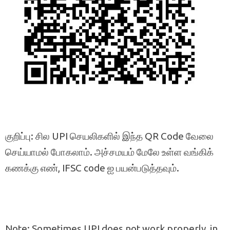
குறிப்பு: சில UPI செயலிகளில் இந்த QR Code வேலை
செய்யாமல் போகலாம். அச்சமயம் மேலே உள்ள வங்கிக்
கணக்கு எண், IFSC code ஐ பயன்படுத்தவும்.
Note: Sometimes UPI does not work properly, in