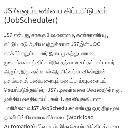
JS7எனும்பணியை திட்டமிடுபவர்
(JobScheduler)
JS7 என்பது, சரக்கு மேலாண்மை, கண்காணிப்பு ,
கட்டுப்பாடு ஆகியவற்றுக்கான JS7இன் JOC
காக்பிட்எனும் பயனர் இடைமுகத்துடனான,
முகவர்களைத் திட்டமிடுவதற்கான கட்டுப்பாட்டாளர்
ஆகும் , இது தன்னால் ஆதரிக்கப் படுகின்றஇன்
தளங்களில் பணிகளையும் பணிப்பாய்வுகளையும்
செயல்படுத்துகின்ற JS7 முகவர்களை கொண்டுள்ளது.
முக்கிய வசதிவாய்ப்புகள் 1. தானியங்கியான
பணிச்சுமை:JS7 JobScheduler என்பது ஒரு திற மூல
தானியிங்கியானபணிச்சுமை (Work load
Automation) தீர்வாகும். இது செயற்படுத்திடக்கூடிய