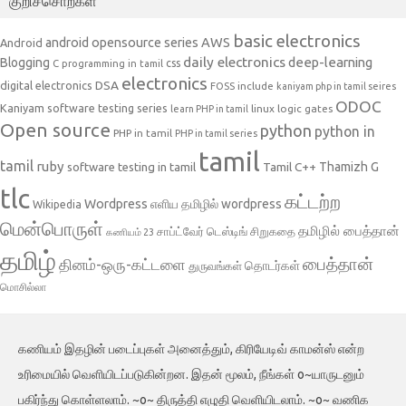
குறிச்சொற்கள்
basic electronics
AWS
android opensource series
Android
daily electronics
deep-learning
Blogging
css
C programming in tamil
electronics
DSA
digital electronics
include
FOSS
kaniyam php in tamil seires
ODOC
Kaniyam software testing series
linux
logic gates
learn PHP in tamil
Open source
python
python in
PHP in tamil
PHP in tamil series
tamil
tamil
ruby
Tamil C++
Thamizh G
software testing in tamil
tlc
கட்டற்ற
Wordpress
எளிய தமிழில் wordpress
Wikipedia
மென்பொருள்
தமிழில் பைத்தான்
சாப்ட்வேர் டெஸ்டிங்
சிறுகதை
கணியம் 23
தமிழ்
பைத்தான்
தினம்-ஒரு-கட்டளை
தொடர்கள்
துருவங்கள்
மொசில்லா
கணியம் இதழின் படைப்புகள் அனைத்தும், கிரியேடிவ் காமன்ஸ் என்ற
உரிமையில் வெளியிடப்படுகின்றன. இதன் மூலம், நீங்கள் o~யாருடனும்
பகிர்ந்து கொள்ளலாம். ~o~ திருத்தி எழுதி வெளியிடலாம். ~o~ வணிக