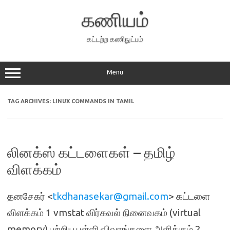
Skip
to
கணியம்
content
கட்டற்ற கணிநுட்பம்
Menu
TAG ARCHIVES:
LINUX COMMANDS IN TAMIL
லினக்ஸ் கட்டளைகள் – தமிழ்
விளக்கம்
தனசேகர் <
tkdhanasekar@gmail.com
> கட்டளை
விளக்கம் 1 vmstat விர்சுவல் நினைவகம் (virtual
memory) பற்றிய புள்ளி விவரங்களை அளிக்கும் 2