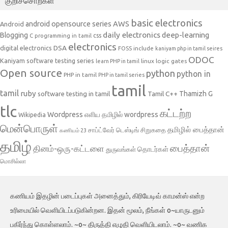
குறிச்சொற்கள்
basic electronics
AWS
android opensource series
Android
daily electronics
deep-learning
Blogging
css
C programming in tamil
electronics
DSA
digital electronics
include
FOSS
kaniyam php in tamil seires
ODOC
Kaniyam software testing series
linux
logic gates
learn PHP in tamil
Open source
python
python in
PHP in tamil
PHP in tamil series
tamil
tamil
ruby
Tamil C++
Thamizh G
software testing in tamil
tlc
கட்டற்ற
Wordpress
எளிய தமிழில் wordpress
Wikipedia
மென்பொருள்
தமிழில் பைத்தான்
சாப்ட்வேர் டெஸ்டிங்
சிறுகதை
கணியம் 23
தமிழ்
பைத்தான்
தினம்-ஒரு-கட்டளை
தொடர்கள்
துருவங்கள்
மொசில்லா
கணியம் இதழின் படைப்புகள் அனைத்தும், கிரியேடிவ் காமன்ஸ் என்ற
உரிமையில் வெளியிடப்படுகின்றன. இதன் மூலம், நீங்கள் o~யாருடனும்
பகிர்ந்து கொள்ளலாம். ~o~ திருத்தி எழுதி வெளியிடலாம். ~o~ வணிக