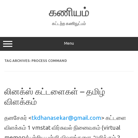
Skip
to
கணியம்
content
கட்டற்ற கணிநுட்பம்
Menu
TAG ARCHIVES:
PROCESS COMMAND
லினக்ஸ் கட்டளைகள் – தமிழ்
விளக்கம்
தனசேகர் <
tkdhanasekar@gmail.com
> கட்டளை
விளக்கம் 1 vmstat விர்சுவல் நினைவகம் (virtual
memory) பற்றிய புள்ளி விவரங்களை அளிக்கும் 2