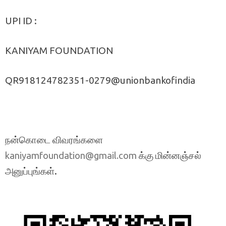
UPI ID :
KANIYAM FOUNDATION
QR918124782351-0279@unionbankofindia
நன்கொடை விவரங்களை
க்கு மின்னஞ்சல்
kaniyamfoundation@gmail.com
அனுப்புங்கள்.