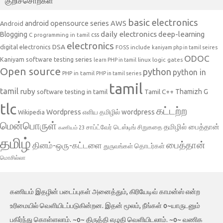
குறிச்சொற்கள்
basic electronics
AWS
android opensource series
Android
daily electronics
deep-learning
Blogging
css
C programming in tamil
electronics
DSA
digital electronics
include
FOSS
kaniyam php in tamil seires
ODOC
Kaniyam software testing series
linux
logic gates
learn PHP in tamil
Open source
python
python in
PHP in tamil
PHP in tamil series
tamil
tamil
ruby
Tamil C++
Thamizh G
software testing in tamil
tlc
கட்டற்ற
Wordpress
எளிய தமிழில் wordpress
Wikipedia
மென்பொருள்
தமிழில் பைத்தான்
சாப்ட்வேர் டெஸ்டிங்
சிறுகதை
கணியம் 23
தமிழ்
பைத்தான்
தினம்-ஒரு-கட்டளை
தொடர்கள்
துருவங்கள்
மொசில்லா
கணியம் இதழின் படைப்புகள் அனைத்தும், கிரியேடிவ் காமன்ஸ் என்ற
உரிமையில் வெளியிடப்படுகின்றன. இதன் மூலம், நீங்கள் o~யாருடனும்
பகிர்ந்து கொள்ளலாம். ~o~ திருத்தி எழுதி வெளியிடலாம். ~o~ வணிக