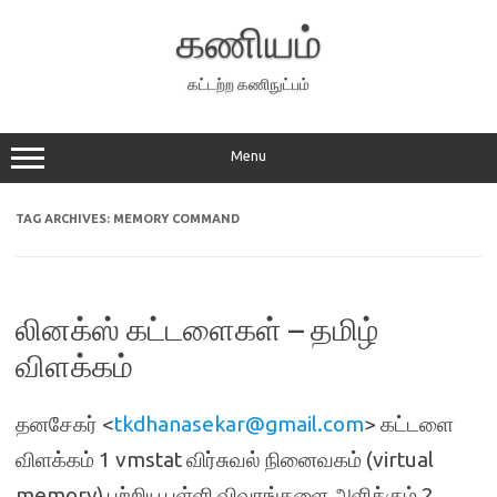
Skip
to
கணியம்
content
கட்டற்ற கணிநுட்பம்
Menu
TAG ARCHIVES:
MEMORY COMMAND
லினக்ஸ் கட்டளைகள் – தமிழ்
விளக்கம்
தனசேகர் <
tkdhanasekar@gmail.com
> கட்டளை
விளக்கம் 1 vmstat விர்சுவல் நினைவகம் (virtual
memory) பற்றிய புள்ளி விவரங்களை அளிக்கும் 2