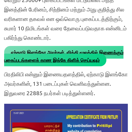
வெறும் 23000+ புகைப்படங்கள் மட்டுமல்ல! அந்த
இனத்தின் பேரினம், சிற்றினம் மற்றும் அது குறித்து சில
வரிகளான தகவல் என ஒவ்வொரு புகைப்படத்திற்கும்,
சுமார் 10 நிமிடங்கள் வரை தேவைப்படுவதாக என்னிடம்
பகிர்ந்து கொண்டார்.
ஏற்காடு இளங்கோ அவர்கள், விக்கி மூலத்தில் இணைக்கும்
புகைப்படங்களைக் காண இங்கே கிளிக் செய்யவும்
பிரதிலிபி என்னும் இணையதளத்தில், ஏற்காடு இளங்கோ
அவர்களின், 131 படைப்புகள் வெளிவந்துள்ளன.
இதுவரை 22885 நபர்கள் படித்துள்ளனர்.