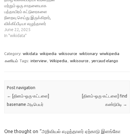
மற்றும் ஒரு சாதனையாக
பத்தாயிரம் கட்டுரைகளை
நிறைவு செய்து இருக்கிறார்,
விக்கிப்பீடியா எழுத்தாளர்
சத்திரத்தான் அவர்கள் . உலக
June 22, 2025
அளவில் தமிழின் பெருமையை
In "wikidata"
கொண்டு செல்லும் நோக்கில்,
தன்னலம் கருதாத பல
உள்ளங்கள் விக்கிபீடியா
Category:
wikidata
wikipedia
wikisource
wiktionary
wiwkipedia
தளத்தில் தொடர்ந்து எழுதிக்
கணியம்
Tags:
interview
,
Wikipedia
,
wikisource
,
yercaud elango
கொண்டிருக்கிறார்கள்.
தகவல்களை சேர்த்துக்
கொண்டிருக்கிறார்கள்.
திருத்திக்
Post navigation
கொண்டிருக்கிறார்கள்.
புகைப்படங்களை இணைத்துக்
←
[தினம்-ஒரு-கட்டளை]
[தினம்-ஒரு-கட்டளை] find
கொண்டிருக்கிறார்கள்.
basename அடிபெயர்
கண்டுபிடி
→
அவர்களைத் தொடர்ந்து
சிறப்பித்து வந்திருக்கிறோம்.
திரு. பாலசுப்பிரமணியம்,
திரு.சத்திரத்தான், திரு.தாஹா
One thought on “
அறிவியல் எழுத்தாளர் ஏற்காடு இளங்கோ
புகாரி, எழுத்தாளர்…