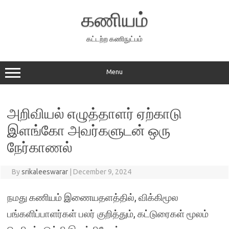
Skip
to
கணியம்
content
கட்டற்ற கணிநுட்பம்
Menu
அறிவியல் எழுத்தாளர் ஏற்காடு
இளங்கோ அவர்களுடன் ஒரு
நேர்காணல்
By
srikaleeswarar
|
December 9, 2024
நமது கணியம் இணையதளத்தில், விக்கிமூல
பங்களிப்பாளர்கள் பலர் குறித்தும், கட்டுரைகள் மூலம்