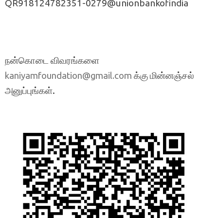
QR918124782351-0279@unionbankofindia
நன்கொடை விவரங்களை
க்கு மின்னஞ்சல்
kaniyamfoundation@gmail.com
அனுப்புங்கள்.