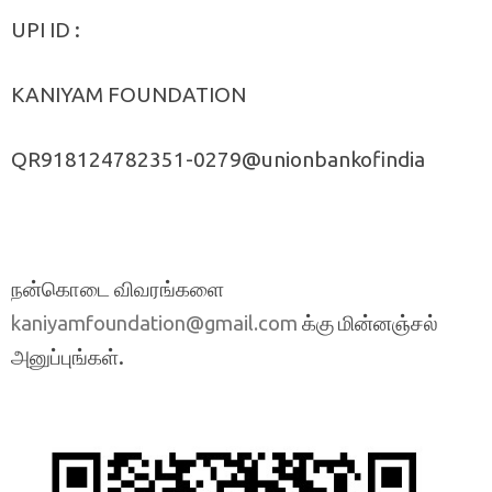
UPI ID :
KANIYAM FOUNDATION
QR918124782351-0279@unionbankofindia
நன்கொடை விவரங்களை
க்கு மின்னஞ்சல்
kaniyamfoundation@gmail.com
அனுப்புங்கள்.