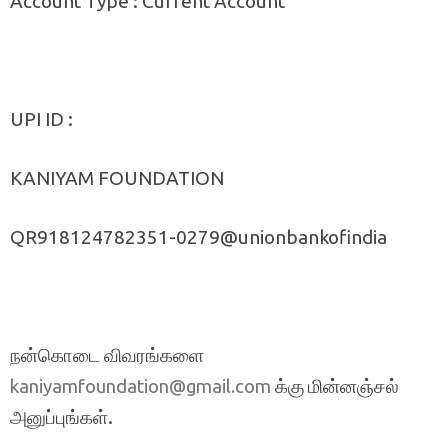
Account Type : Current Account
UPI ID :
KANIYAM FOUNDATION
QR918124782351-0279@unionbankofindia
நன்கொடை விவரங்களை
க்கு மின்னஞ்சல்
kaniyamfoundation@gmail.com
அனுப்புங்கள்.