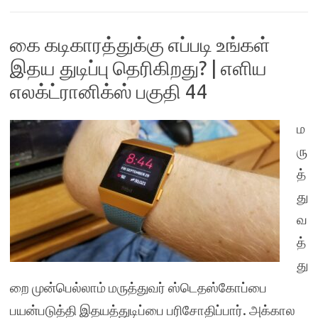
கை கடிகாரத்துக்கு எப்படி உங்கள்
இதய துடிப்பு தெரிகிறது? | எளிய
எலக்ட்ரானிக்ஸ் பகுதி 44
ம
ரு
த்
து
வ
த்
து
றை முன்பெல்லாம் மருத்துவர் ஸ்டெதஸ்கோப்பை
பயன்படுத்தி இதயத்துடிப்பை பரிசோதிப்பார். அக்கால