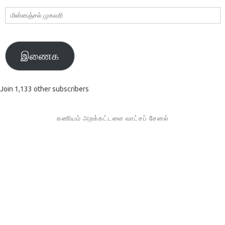
மின்னஞ்சல்
முகவரி
இணைக
Join 1,133 other subscribers
கணியம் அறக்கட்டளை வாட்சப் சேனல்