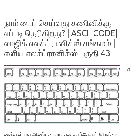
நாம் டைப் செய்வது கணினிக்கு
எப்படி தெரிகிறது? | ASCII CODE|
லாஜிக் எலக்ட்ரானிக்ஸ் சங்கமம் |
எளிய எலக்ட்ரானிக்ஸ் பகுதி 43
எ
னக்குள் பல ஆண்டுகளாக ஒரு சந்தேகம் இருந்தது.