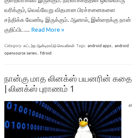
குறைவாகவே இருக்கும். நிரலாக்கத்தின் ஒவ்வொரு
வரிக்கும், வெவ்வேறு விதமான பிரச்சனைகளை
சந்திக்க வேண்டி இருக்கும். ஆனால், இன்றைக்கு நான்
குறிப்பிட…
Read More »
Category:
கட்டற்ற ஆன்டிராய்டு செயலிகள்
Tags:
android apps
,
android
opensource series
,
fdroid
நான்கு மாத லினக்ஸ் பயனரின் கதை
| லினக்ஸ் புராணம் 1
எ