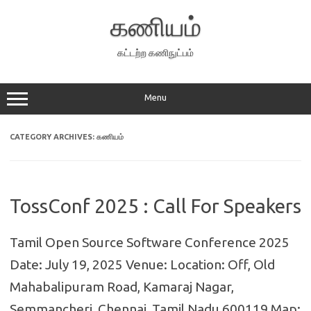
Skip
to
கணியம்
content
கட்டற்ற கணிநுட்பம்
Menu
CATEGORY ARCHIVES:
கணியம்
TossConf 2025 : Call For Speakers
Tamil Open Source Software Conference 2025
Date: July 19, 2025 Venue: Location: Off, Old
Mahabalipuram Road, Kamaraj Nagar,
Semmancheri, Chennai, Tamil Nadu 600119 Map: