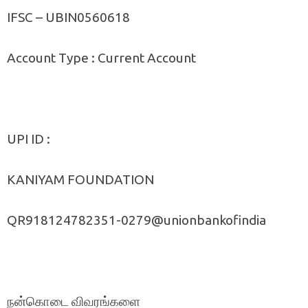
IFSC – UBIN0560618
Account Type : Current Account
UPI ID :
KANIYAM FOUNDATION
QR918124782351-0279@unionbankofindia
நன்கொடை விவரங்களை