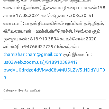
உலகாயம் (இலங்கை) இணையவழி உரையாடல் எண்:158
காலம் 17.08.2024 சனிக்கிழமை 7.30-8.30 IST
உரையாளர்: பரதன் தியாகலிங்கம் உறுப்பினர் தமிழறிதம்,
விரிவுரையாளர் – ஊக்கி,கிளிநொச்சி, இலங்கை சூம்
நுழைவு எண் : 818 910 3894 கடவுச்சொல்: 2020
வட்ஸ்அப் +94766427729 மின்னஞ்சல் :
thamizharitham@gmail.com
சூம் இணைப்பு:
us02web.zoom.us/j/81891038941?
pwd=U0drdzg4dVMvdC8wMU5LZW5lNDdYUT0
9
Category:
Events
கணியம்