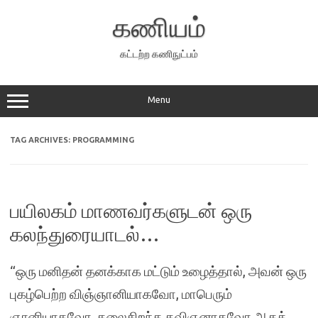
Skip
to
கணியம்
content
கட்டற்ற கணிநுட்பம்
Menu
TAG ARCHIVES:
PROGRAMMING
பயிலகம் மாணவர்களுடன் ஒரு
கலந்துரையாடல்…
“ஒரு மனிதன் தனக்காக மட்டும் உழைத்தால், அவன் ஒரு
புகழ்பெற்ற விஞ்ஞானியாகவோ, மாபெரும்
ஞானியாகவோ, தலைசிறந்த கவிஞனாகவோ ஆகக்