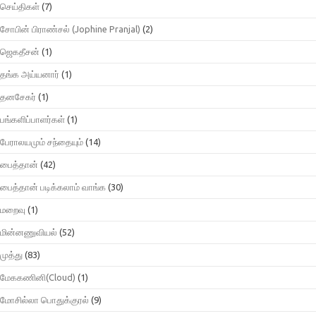
செய்திகள்
(7)
சோபின் பிராண்சல் (Jophine Pranjal)
(2)
ஜெகதீசன்
(1)
தங்க அய்யனார்
(1)
தனசேகர்
(1)
பங்களிப்பாளர்கள்
(1)
பேராலயமும் சந்தையும்
(14)
பைத்தான்
(42)
பைத்தான் படிக்கலாம் வாங்க
(30)
மறைவு
(1)
மின்னணுவியல்
(52)
முத்து
(83)
மேககணினி(Cloud)
(1)
மோசில்லா பொதுக்குரல்
(9)