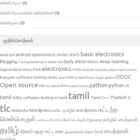
விக்கிப்பீடியா
(5)
விக்கிப்பீடியா:விக்கி மின்மினிகள்
(3)
விக்கிமூலம்
(5)
குறிச்சொற்கள்
basic electronics
AWS
android opensource series
Android
daily electronics
deep-learning
Blogging
css
C programming in tamil
electronics
DSA
digital electronics
include
FOSS
kaniyam php in tamil seires
ODOC
Kaniyam software testing series
linux
logic gates
learn PHP in tamil
Open source
python
python in
PHP in tamil
PHP in tamil series
tamil
tamil
ruby
Tamil C++
Thamizh G
software testing in tamil
tlc
கட்டற்ற
Wordpress
எளிய தமிழில் wordpress
Wikipedia
மென்பொருள்
தமிழில் பைத்தான்
சாப்ட்வேர் டெஸ்டிங்
சிறுகதை
கணியம் 23
தமிழ்
பைத்தான்
தினம்-ஒரு-கட்டளை
தொடர்கள்
துருவங்கள்
மொசில்லா