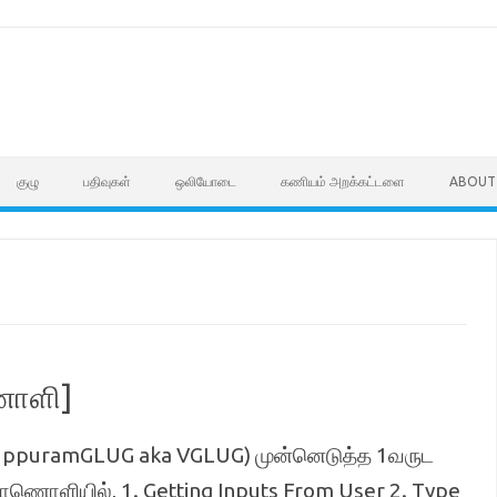
குழு
பதிவுகள்
ஒலியோடை
கணியம் அறக்கட்டளை
ABOUT
ணொளி]
 (ViluppuramGLUG aka VGLUG) முன்னெடுத்த 1வருட
ாணொளியில், 1. Getting Inputs From User 2. Type