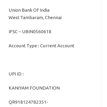
Union Bank Of India
West Tambaram, Chennai
IFSC – UBIN0560618
Account Type : Current Account
UPI ID :
KANIYAM FOUNDATION
QR918124782351-