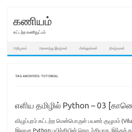
Skip
to
content
கணியம்
கட்டற்ற கணிநுட்பம்
அறிமுகம்
அனைத்து இதழ்கள்
மின்னூல்கள்
நிகழ்வுகள்
TAG ARCHIVES:
TUTORIAL
எளிய தமிழில் Python – 03 [கா
விழுப்புரம் கட்டற்ற மென்பொருள் பயனர் குழுமம்
இலவச Python பயிற்சியின் தொடர்சியாக, இந்தக் க