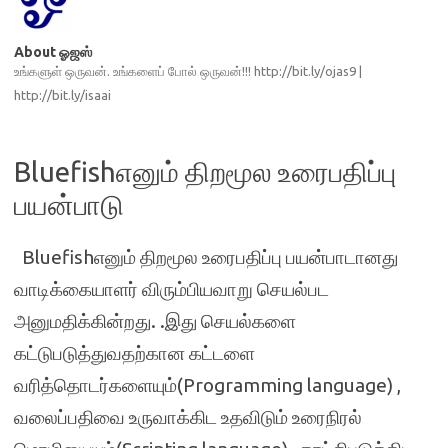
About ஓஜஸ்
உங்களுள் ஒருவன். உங்களைப் போல் ஒருவன்!!! http://bit.ly/ojas9 |
http://bit.ly/isaai
Bluefishஎனும் திறமூல உரைபதிப்பு
பயன்பாடு
Bluefishஎனும் திறமூல உரைபதிப்பு பயன்பாடானது
வாடிக்கையாளர் விரும்பியவாறு செயல்பட
அனுமதிக்கின்றது. .இது செயல்களை
கட்டுபடுத்துவதற்கான கட்டளை
வரித்தொடர்களையும்(Programming language) ,
வலைப்பதிவை உருவாக்கிட உதவிடும் உரைநிரல்