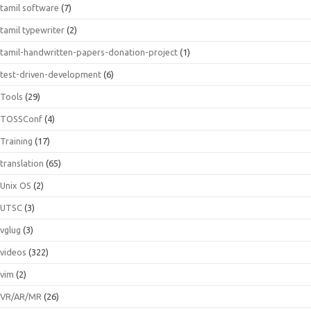
tamil software
(7)
tamil typewriter
(2)
tamil-handwritten-papers-donation-project
(1)
test-driven-development
(6)
Tools
(29)
TOSSConf
(4)
Training
(17)
translation
(65)
Unix OS
(2)
UTSC
(3)
vglug
(3)
videos
(322)
vim
(2)
VR/AR/MR
(26)