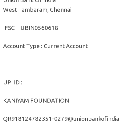
West Tambaram, Chennai
IFSC – UBIN0560618
Account Type : Current Account
UPI ID :
KANIYAM FOUNDATION
QR918124782351-0279@unionbankofindia