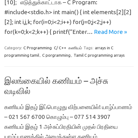
[10]; எடுத்துக்காட்டாக – C Program:
#include<stdio.h> int main() { int elements[2][2]
[2]; int i,j,k; for(i=0;i<2;i++) for(j=0;j<2;j++)
for(k=0;k<2;k++) { printf(“Enter…
Read More »
Category:
C Programming
C/ C++
கணியம்
Tags:
arrays in C
programming tamil
,
C porgramming
,
Tamil C programming arrays
இலங்கையில் கணியம் – அச்சு
வடிவில்
கணியம் இதழ் இப்பொழுது விற்பனையில்! யாழ்ப்பாணம்
– 021 567 6700 கொழும்பு – 077 514 3907
கணியம் இதழ் 1 அச்சுப்பிரதியின் முதல் பிரதியை
யாழ்ப்பாணத்தில் அமைந்துள்ள கணியம்