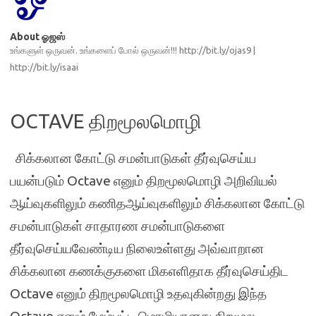
About ஓஜஸ்
உங்களுள் ஒருவன். உங்களைப் போல் ஒருவன்!!! http://bit.ly/ojas9 |
http://bit.ly/isaai
OCTAVE திறமூலமொழி
சிக்கலான கோட்டு சமன்பாடுகள் தீர்வுசெய்ய
பயன்படும் Octave எனும் திறமூலமொழி அறிவியல்
ஆய்வுகளிலும் கணிதஆய்வுகளிலும் சிக்கலான கோட்டு
சமன்பாடுகள் சாதாரண சமன்பாடுகளை
தீர்வுசெய்யவேண்டிய நிலைஉள்ளது அவ்வாறான
சிக்கலான கணக்குகளை மிகஎளிதாக தீர்வுசெய்திட
Octave எனும் திறமூலமொழி உதவுகின்றது இந்த