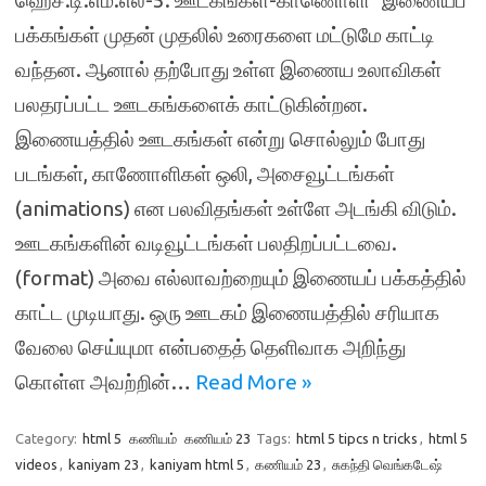
ஹெச்.டி.எம்.எல்-5: ஊடகங்கள்-காணொளி இணையப்
பக்கங்கள் முதன் முதலில் உரைகளை மட்டுமே காட்டி
வந்தன. ஆனால் தற்போது உள்ள இணைய உலாவிகள்
பலதரப்பட்ட ஊடகங்களைக் காட்டுகின்றன.
இணையத்தில் ஊடகங்கள் என்று சொல்லும் போது
படங்கள், காணோளிகள் ஒலி, அசைவூட்டங்கள்
(animations) என பலவிதங்கள் உள்ளே அடங்கி விடும்.
ஊடகங்களின் வடிவூட்டங்கள் பலதிறப்பட்டவை.
(format) அவை எல்லாவற்றையும் இணையப் பக்கத்தில்
காட்ட முடியாது. ஒரு ஊடகம் இணையத்தில் சரியாக
வேலை செய்யுமா என்பதைத் தெளிவாக அறிந்து
கொள்ள அவற்றின்…
Read More »
Category:
html 5
கணியம்
கணியம் 23
Tags:
html 5 tipcs n tricks
,
html 5
videos
,
kaniyam 23
,
kaniyam html 5
,
கணியம் 23
,
சுகந்தி வெங்கடேஷ்