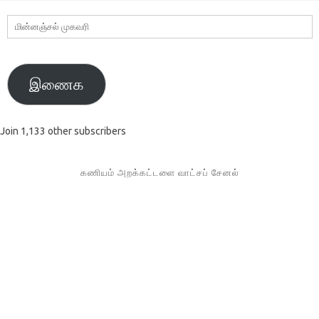
மின்னஞ்சல்
முகவரி
இணைக
Join 1,133 other subscribers
கணியம் அறக்கட்டளை வாட்சப் சேனல்