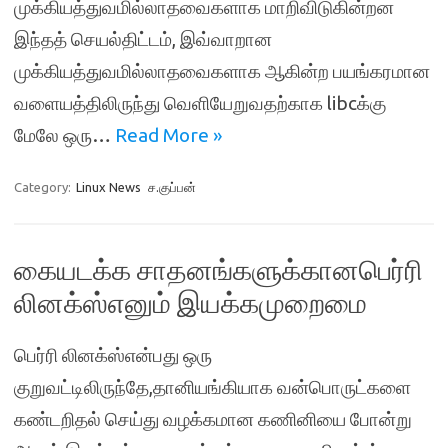
முக்கியத்துவமில்லாதவைகளாக மாறிவிடுகின்றன
இந்தத் செயல்திட்டம், இவ்வாறான
முக்கியத்துவமில்லாதவைகளாக ஆகின்ற பயங்கரமான
வளையத்திலிருந்து வெளியேறுவதற்காக libcக்கு
மேலே ஒரு…
Read More »
Category:
Linux News
ச.குப்பன்
கையடக்க சாதனங்களுக்கானபெர்ரி
லினக்ஸ்எனும் இயக்கமுறைமை
பெர்ரி லினக்ஸ்என்பது ஒரு
குறுவட்டிலிருந்தே,தானியங்கியாக வன்பொருட்களை
கண்டறிதல் செய்து வழக்கமான கணினியை போன்று