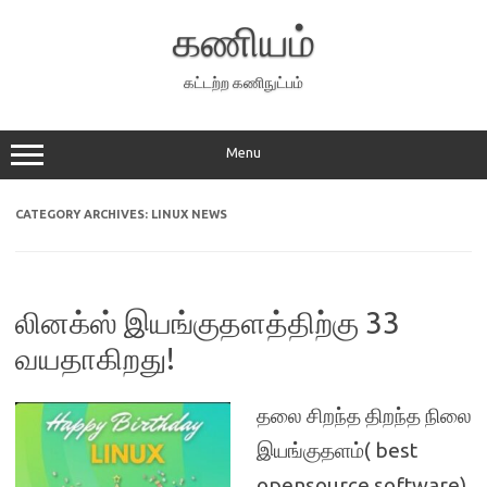
Skip
to
கணியம்
content
கட்டற்ற கணிநுட்பம்
Menu
CATEGORY ARCHIVES:
LINUX NEWS
லினக்ஸ் இயங்குதளத்திற்கு 33
வயதாகிறது!
தலை சிறந்த திறந்த நிலை
இயங்குதளம்( best
opensource software)