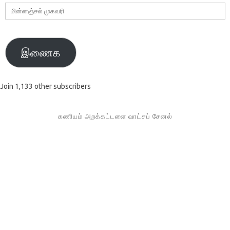
மின்னஞ்சல்
முகவரி
இணைக
Join 1,133 other subscribers
கணியம் அறக்கட்டளை வாட்சப் சேனல்