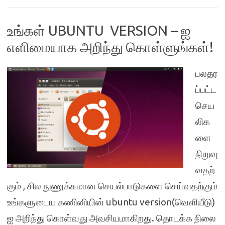
உங்கள் UBUNTU VERSION – ஐ
எளிமையாக அறிந்து கொள்ளுங்கள்!
பலதர
ப்பட்ட
செய
லிக
ளை
நிறுவு
வதற்
கும் , சில நுணுக்கமான செயல்பாடுகளை செய்வதற்கும்
உங்களுடைய கணினியின் ubuntu version(வெளியீடு)
ஐ அறிந்து கொள்வது அவசியமாகிறது. தொடக்க நிலை