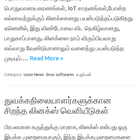
பொதுவானஉபகரணங்கள், IoT சாதனங்கள்,போன்ற
எல்லாவற்றுக்கும் லினக்ஸானது பயன்படுத்தப்படுகிறது
ஏனெனில், இது விண்டோவை விட நெகிழ்வானது,
பாதுகாப்பானது. லினக்ஸை நாம் விரும்பியவாறு
எவ்வாறு வேண்டுமானாலும் வளைத்து பயன்படுத்த
முடியும்.…
Read More »
Category:
Linux News
linux softwares
ச.குப்பன்
துவக்கநிலையாளர்களுக்கான
சிறந்த லினக்ஸ் வெளியீடுகள்
பிரபலமான கருத்துக்கு மாறாக, லினக்ஸ் என்பது ஒரு
இயக்க முறைமையாகும், இந்த இயக்கமுறைமைகளை