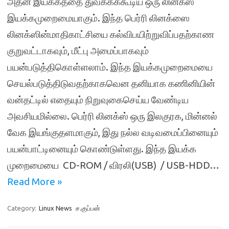
அதன் இயக்கத்தை துவக்கக்கூடிய ஒரு லினக்ஸ்
இயக்கமுறைமையாகும். இந்த பெர்ரி லினக்ஸை
லினக்ஸின்மாதிகாட்சியை கல்விபயிற்றுவிப்பதற்காண
குறுவட்டாகவும், மீட்பு அமைப்பாகவும்
பயன்படுத்திகொள்ளலாம். இந்த இயக்கமுறைமையை
செயல்படுத்திடுவதற்காகவென தனியாக கணினியின்
வன்தட்டில் எதையும் நிறுவுகைசெய்ய வேண்டிய
அவசியமில்லை. பெர்ரி லினக்ஸ் ஒரு இலகுரக, மின்னல்
வேக இயங்குதளமாகும், இது நல்ல வடிவமைப்பினையும்
பயன்பாட்டினையும் கொண்டுள்ளது. இந்த இயக்க
முறைமையை CD-ROM / விரலி(USB) / USB-HDD…
Read More »
Category:
Linux News
ச.குப்பன்