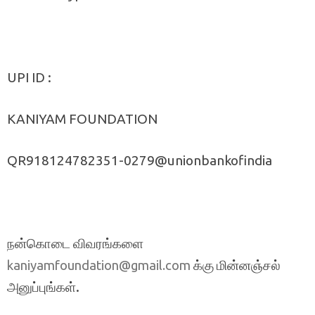
UPI ID :
KANIYAM FOUNDATION
QR918124782351-0279@unionbankofindia
நன்கொடை விவரங்களை
க்கு மின்னஞ்சல்
kaniyamfoundation@gmail.com
அனுப்புங்கள்.