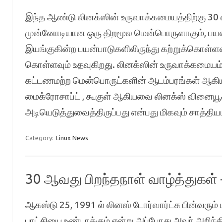
இந்த ஆண்டு லினக்ஸின் உருவாக்கமையத்திற்கு 30 
முன்னோடியான ஒரு திறமூல மென்பொருளாகும், பய
இயங்குகின்ற பயன்பாடுகளிலிருந்து கற்றுக்கொள்ளவ
கொள்ளவும் உதவுகிறது. லினக்ஸின் உருவாக்கமையம்
கட்டணமற்ற மென்பொருட்களின் ஆடம்பரங்கள் ஆகிய எ
மைக்ரோசாப்ட் , கூகுள் ஆகியவை லினக்ஸ் வினையூக
அடியெடுத்துவைத்திருப்பது என்பது மிகவும் சாத்தி
Category:
Linux News
30 ஆவது பிறந்தநாள் வாழ்த்துகள் 
ஆகஸ்டு 25, 1991 ல் லினஸ் டோர்வார்ட்சு பின்வரும
புரட்சியை உண்டாக்கும் என்று அப்போது அவர் அறிந்த