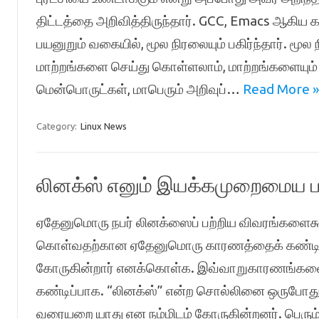
திட்டத்தை அறிவித்திருந்தார். GCC, Emacs ஆகிய க
பயனுறும் வகையில், மூல நிரலையும் பகிர்ந்தார். மூ
மாற்றங்களை செய்து கொள்ளலாம், மாற்றங்களையும் 
மென்பொருட்கள், மாபெரும் அறிவுப்…
Read More »
Category:
Linux News
லினக்ஸ் எனும் இயக்கமுறைமைய ப
ஏதேனுமொரு நபர் லினக்ஸைப் பற்றிய விவரங்களைகூற
கொள்வதற்கான ஏதேனுமொரு காரணத்தைக் கண்டிப்பா
கோருகின்றார் எனக்கொள்க. இவ்வாறுகாரணங்களை 
கண்டிப்பாக. “லினக்ஸ்” என்ற சொல்லினை ஒருபோதும
வரையறை யாது என நம்மிடம் கோருகின்றனர். பெரும