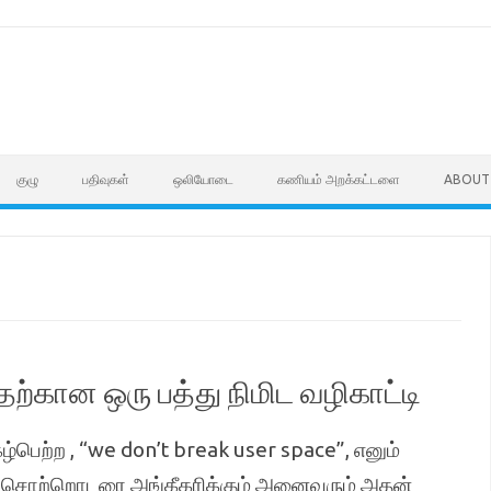
குழு
பதிவுகள்
ஒலியோடை
கணியம் அறக்கட்டளை
ABOUT
்கான ஒரு பத்து நிமிட வழிகாட்டி
ழ்பெற்ற , “we don’t break user space”, எனும்
்த சொற்றொடரை அங்கீகரிக்கும் அனைவரும் அதன்