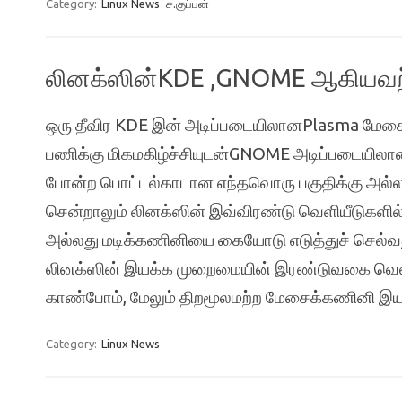
Category:
Linux News
ச.குப்பன்
லினக்ஸின்KDE ,GNOME ஆகியவற்
ஒரு தீவிர KDE இன் அடிப்படையிலானPlasma மே
பணிக்கு மிகமகிழ்ச்சியுடன்GNOME அடிப்படையிலா
போன்ற பொட்டல்காடான எந்தவொரு பகுதிக்கு அல்லத
சென்றாலும் லினக்ஸின் இவ்விரண்டு வெளியீடுகளி
அல்லது மடிக்கணினியை கையோடு எடுத்துச் செல்வது 
லினக்ஸின் இயக்க முறைமையின் இரண்டுவகை வெளியீ
காண்போம், மேலும் திறமூலமற்ற மேசைக்கணினி
Category:
Linux News