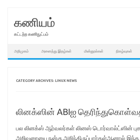
Skip
to
content
கணியம்
கட்டற்ற கணிநுட்பம்
அறிமுகம்
அனைத்து இதழ்கள்
மின்னூல்கள்
நிகழ்வுகள்
CATEGORY ARCHIVES:
LINUX NEWS
லினக்ஸின் ABIஐ தெரிந்துகொள்வதற
பல லினக்ஸ் ஆர்வலர்கள் லினஸ் டொர்வால்ட்ஸின் புக
அறிவுரையை நன்கு அறிந்திருப்பார்கள்ஆனால் இந