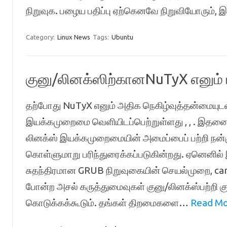
நிறுவுக. பழைய பதிப்பு ஏற்கெனவே நிறுவியோரும்
Category:
Linux News
Tags:
Ubuntu
குனு/லினக்ஸிற்கானNuTyX எனும்
தற்போது NuTyX எனும் அதிக நெகிழ்வுத்தன்மையு
இயக்கமுறைமை வெளியிடப்பெற்றுள்ளது , , . இதனை ப
லினக்ஸ் இயக்கமுறைமையின் அமைப்பைப் பற்றி நன
கொள்ளுமாறு பரிந்துரைக்கப்படுகின்றது. ஏனெனில் இ
சுதந்திரமான GRUB நிறுவுகையின் செயல்முறை, card
போன்ற அசல் கருத்துமைவுகள் குனு/லினக்ஸ்பற்றி 
கொடுக்கக்கூடும். தங்கள் திறமைகளை…
Read Mo