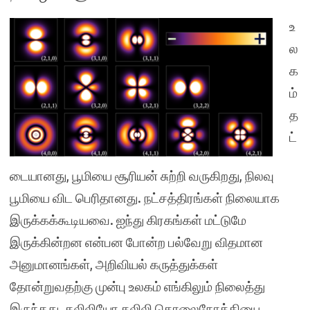
உ
ல
க
ம்
த
ட்
டையானது, பூமியை சூரியன் சுற்றி வருகிறது, நிலவு
பூமியை விட பெரிதானது. நட்சத்திரங்கள் நிலையாக
இருக்கக்கூடியவை. ஐந்து கிரகங்கள் மட்டுமே
இருக்கின்றன என்பன போன்ற பல்வேறு விதமான
அனுமானங்கள், அறிவியல் கருத்துக்கள்
தோன்றுவதற்கு முன்பு உலகம் எங்கிலும் நிலைத்து
இருந்தது. கலிலியோ கலிலி தொலைநோக்கியை