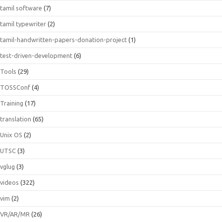
tamil software
(7)
tamil typewriter
(2)
tamil-handwritten-papers-donation-project
(1)
test-driven-development
(6)
Tools
(29)
TOSSConf
(4)
Training
(17)
translation
(65)
Unix OS
(2)
UTSC
(3)
vglug
(3)
videos
(322)
vim
(2)
VR/AR/MR
(26)